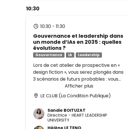
et a fondé trois startups
façons de sourcer son activité.
10:30
biotechnologiques en France et aux
États-Unis. Détenteur de plusieurs
brevets, il est également auteur,
10:30
-
11:30
conférencier TEDx et anime des
Gouvernance et leadership dans
interventions de vulgarisation
un monde d’IAs en 2035 : quelles
scientifique.
évolutions ?
Sébastien se tient à votre disposition
Gouvernance
IA
Leadership
suite à son intervention pour répondre à
Lors de cet atelier de prospective en «
vos questions et dédicacer son livre
design fiction », vous serez plongés dans
disponible à la vente "Votre cerveau,
3 scénarios de futurs probables : vous
ennemi ou allié ? Mieux le connaître
explorerez les
Afficher plus
impacts de l’essor des
pour mieux l’utiliser".
IAs sur le pouvoir d’agir et la posture
LE CLUB (La Condition Publique)
des dirigeants, ainsi que sur leurs
prises de décisions stratégiques
.
Sandie BOITUZAT
Vous pourrez revisiter les enjeux, les
Directrice
-
HEART LEADERSHIP
risques et affiner vos choix personnels,
UNIVERSITY
pour contribuer à construire une
Hélène LE TENO