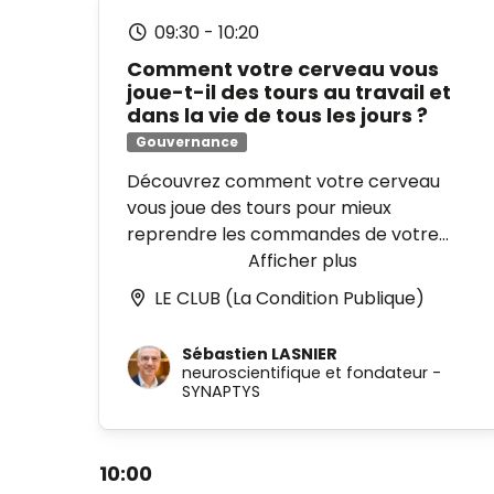
épanouissement personnel et
09:30
-
10:20
professionnel
. Une immersion
Comment votre cerveau vous
sensorielle pour cultiver la pleine
joue-t-il des tours au travail et
conscience, la présence attentive, et
dans la vie de tous les jours ?
aborder le reste de l’événement avec
Gouvernance
un esprit pleinement ouvert et
disponible.
Découvrez comment votre cerveau
vous joue des tours pour mieux
reprendre les commandes de votre
quotidien entrepreneurial. Cet atelier
Afficher plus
explore les mécanismes cognitifs à
LE CLUB (La Condition Publique)
l'origine de nos biais et de nos faux
souvenirs, des pièges invisibles qui
Sébastien LASNIER
influencent vos décisions chaque jour.
neuroscientifique et fondateur
-
En 35 minutes de décryptage suivies
SYNAPTYS
d'un échange interactif, vous repartirez
avec des clés concrètes pour optimiser
10:00
votre discernement et votre efficacité