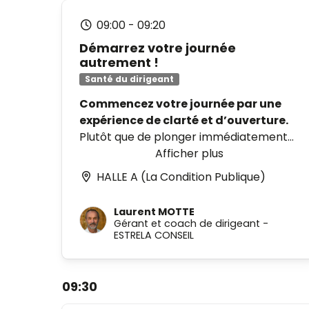
09:00
-
09:20
Démarrez votre journée
autrement !
Santé du dirigeant
Commencez votre journée par une
expérience de clarté et d’ouverture.
Plutôt que de plonger immédiatement
dans l’agitation, offrez-vous une
Afficher plus
parenthèse de sérénité. Cet atelier de
HALLE A (La Condition Publique)
méditation guidée est conçu comme un
réveil en douceur, permettant de
Laurent MOTTE
quitter le pilote automatique pour mieux
Gérant et coach de dirigeant
-
se reconnecter à l’essentiel.
ESTRELA CONSEIL
À travers des exercices simples et
accessibles, vous apprendrez à
apaiser
09:30
le flux des pensées
, à
gagner en
clarté mentale
et à
favoriser votre