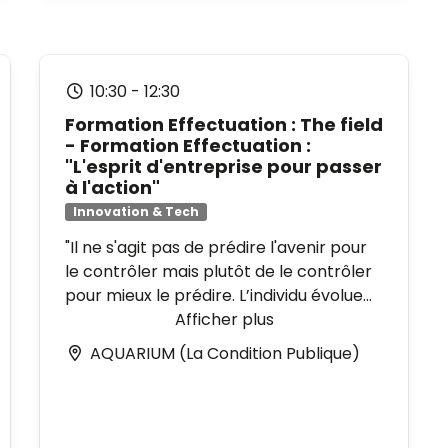
10:30
-
12:30
Formation Effectuation : The field
- Formation Effectuation :
"L'esprit d'entreprise pour passer
à l'action"
Innovation & Tech
"Il ne s'agit pas de prédire l'avenir pour
le contrôler mais plutôt de le contrôler
pour mieux le prédire. L’individu évolue
dans un monde imprévisible et ambigu
Afficher plus
dont il ne peut que contribuer à définir
AQUARIUM (La Condition Publique)
les contours." - Saras Sarasvathy,
Théoricienne de l'effectuation.
"Cette théorie bouleverse notre
manière de voir comment les