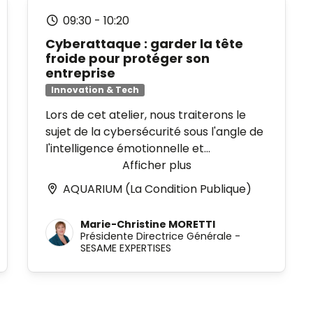
09:30
-
10:20
Cyberattaque : garder la tête
froide pour protéger son
entreprise
Innovation & Tech
Lors de cet atelier, nous traiterons le
sujet de la cybersécurité sous l'angle de
l'intelligence émotionnelle et
intelligence collective .
Afficher plus
Nos relations (pro et perso) face à la
AQUARIUM (La Condition Publique)
cybersécurité au quotidien
La compréhension de nos réactions
Marie-Christine MORETTI
face aux tentatives d'attaques et
Présidente Directrice Générale
-
comment sécuriser celles-ci via
SESAME EXPERTISES
l'Intelligence émotionnelle
La gestion de crise : comment
l'anticiper et la gérer