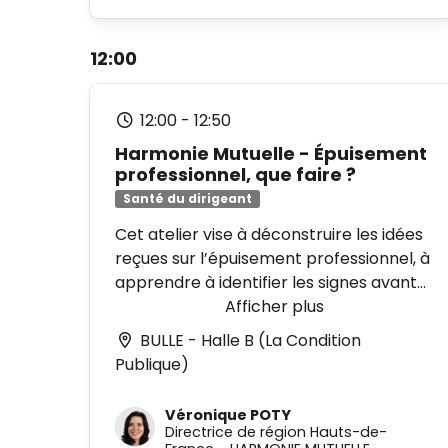
Animée par :
Caroline Micheletti-Lacan
,
Responsable communauté du Coq
12:00
Vert chez Bpifrance
Marine Frogerais
, Chargée
d’animation communauté du Coq
12:00
-
12:50
Vert chez Bpifrance
Harmonie Mutuelle - Épuisement
professionnel, que faire ?
Santé du dirigeant
Cet atelier vise à déconstruire les idées
reçues sur l’épuisement professionnel, à
apprendre à identifier les signes avant-
coureurs et à découvrir les bonnes
Afficher plus
pratiques permettant de retrouver un
BULLE - Halle B (La Condition
meilleur équilibre au quotidien.
Publique)
Animé par :
- Véronique POTY, Directrice
Régionale Harmonie Mutuelle
- Michele
Véronique POTY
Chessa, Responsable du marché des
Directrice de région Hauts-de-