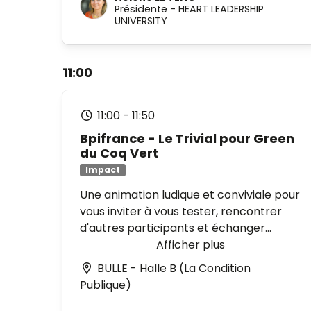
Présidente
-
HEART LEADERSHIP
trajectoire robuste.
UNIVERSITY
Le contenu expert de cet atelier est
fondé sur la publication Heart
Leadership University-Futuribles «
11:00
Diriger dans un monde d’IAs en 2035 »
11:00
-
11:50
Bpifrance - Le Trivial pour Green
du Coq Vert
Impact
Une animation ludique et conviviale pour
vous inviter à vous tester, rencontrer
d'autres participants et échanger
autour des 5 thématiques suivantes :
Afficher plus
adaptation, décarbonation, transition
BULLE - Halle B (La Condition
énergétique, biodiversité et mobilisation
Publique)
interne.