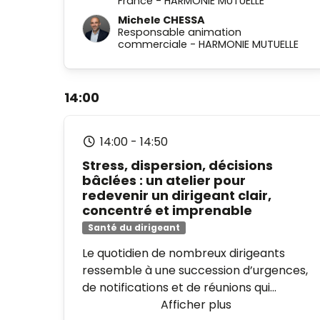
Entreprises pour la Métropole Lilloise
France
-
HARMONIE MUTUELLE
Michele CHESSA
Responsable animation
commerciale
-
HARMONIE MUTUELLE
14:00
14:00
-
14:50
Stress, dispersion, décisions
bâclées : un atelier pour
redevenir un dirigeant clair,
concentré et imprenable
Santé du dirigeant
Le quotidien de nombreux dirigeants
ressemble à une succession d’urgences,
de notifications et de réunions qui
grignotent leur lucidité.
Afficher plus
Cet atelier