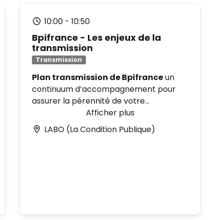
L'IA et la cybersécurité : protections
et compréhensions des enjeux
10:00
-
10:50
Bpifrance - Les enjeux de la
transmission
Transmission
Plan transmission de Bpifrance
un
continuum d’accompagnement pour
assurer la pérennité de votre
entreprise.
Afficher plus
Intervenants :
- Juliette MOREL –
LABO (La Condition Publique)
Chargée d’affaires Financement –
Bpifrance
- Nicolas HAUDEBERG
Délégué Financement – Bpifrance